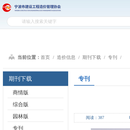
网
网站首页
天行手机版登录入
站
天
首
行
政
页
手
策
行
当前位置：
首页
造价信息
期刊下载
专刊
机
文
业
计
版
件
自
价
造
期刊下载
专刊
登
律
研
价
会
商情版
录
究
信
员
综合版
入
息
天
园林版
阅读：
387
口
地
专刊