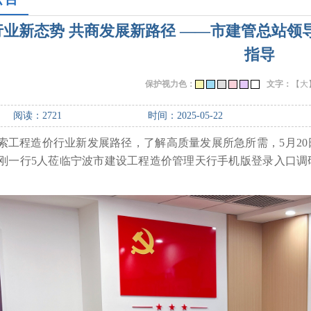
行业新态势 共商发展新路径 ——市建管总站
指导
保护视力色：
文字：
【大
阅读：
2721
时间：2025-05-22
索工程造价行业新发展路径，了解高质量发展所急所需，
5月
刚一行5人莅临宁波市建设工程造价管理天行手机版登录入口调