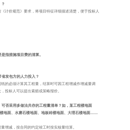
）？
按《计价规范》要求，将项目特征详细描述清楚，便于投标人
要是指措施项目费的清算。
节省发包方的人力投入？
图纸的必须计算其工程量，结算时可因工程增减作增减量调
大，投标人可以提出索赔或策略报价。
，可否采用多做法共存的工程量清单？如，某工程楼地面
浆楼地面、水磨石楼地面、地板砖楼地面、大理石楼地面……
程量增减，按合同的约定竣工时按实核量结算。