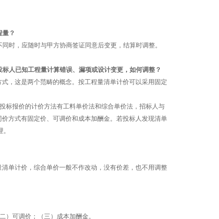
程量？
不同时，应随时与甲方协商签证同意后变更，结算时调整。
投标人已知工程量计算错误、漏项或设计变更，如何调整？
方式，这是两个范畴的概念。按工程量清单计价可以采用固定
和投标报价的计价方法有工料单价法和综合单价法，招标人与
同价方式有固定价、可调价和成本加酬金。若投标人发现清单
理。
量清单计价，综合单价一般不作改动，没有价差，也不用调整
（二）可调价；（三）成本加酬金。