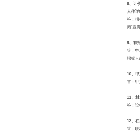
8、计
人作详
答：招
阅"宣
9、有
答：中
招标人
10、
答：甲
11、
答：设
12、
答：联