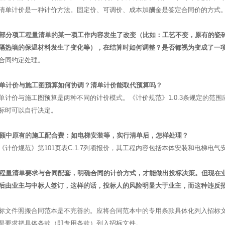
清单计价是一种计价方法。固定价、可调价、成本加酬金是签定合同价的方式
分部分项工程量清单的某一项工作内容发生了改变（比如：工艺不变，原有的瓷
隔热墙的保温材料发生了变化等），在结算时如何调整？是否都视为变成了一
合同约定处理。
清单计价与施工图预算如何协调？清单计价能取代预算吗？
单计价与施工图预算是两种不同的计价模式。《计价规范》1.0.3条规定的范
标时可以自行决定。
定额中原有的施工配合费：如电梯安装等，实行清单后，怎样处理？
《计价规范》第101页表C.1.7列项报价，其工程内容包括本体安装和电梯电气
工程量清单要求与合同配套，明确合同的计价方式，才能做出投标决策。但现在
后由业主与中标人签订，这样的话，投标人的风险明显大于业主，而这种违反
标文件照搬合同范本是不完善的。应将合同范本中的专用条款具体化列入招标
是要求把具体条款（即专用条款）列入招标文件。