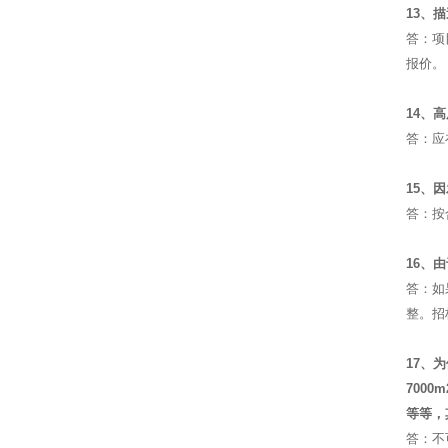
13、
答：项
报价。
14、
答：应
15、
答：按
16、
答：如
整。招
17、
700
等等，
答：不