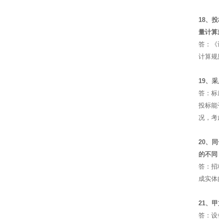
18、
量计算
答：《
计算规
19、
答：标
投标能
况，考
20、
的不同
答：招
成实体
21、
答：设