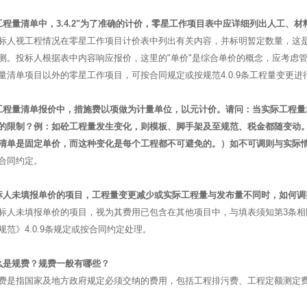
工程量清单中，3.4.2"为了准确的计价，零星工作项目表中应详细列出人工、
标人视工程情况在零星工作项目计价表中列出有关内容，并标明暂定数量，这
测。投标人根据表中内容响应报价，这里的"单价"是综合单价的概念，应考虑
量清单项目以外的零星工作项目，可按合同规定或按规范4.0.9条工程量变更进
工程量清单报价中，措施费以项做为计量单位，以元计价。请问：当实际工程
的限制？例：如砼工程量发生变化，则模板、脚手架及至规范、税金都随变动
清单是固定单价，而这种变化是每个工程都不可避免的。）如不可调则与实际
合同约定。
标人未填报单价的项目，工程量变更减少或实际工程量与发布量不同时，如何调
标人未填报单价的项目，视为其费用已包含在其他项目中，与填表须知第3条
规范》4.0.9条规定或按合同约定处理。
么是规费？规费一般有哪些？
费是指国家及地方政府规定必须交纳的费用，包括工程排污费、工程定额测定