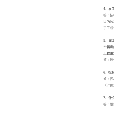
4、在
答：招
目的预
了工程
5、在
个幅度
工程量
答：按
6、投
答：投
《计价
7、什
答：规