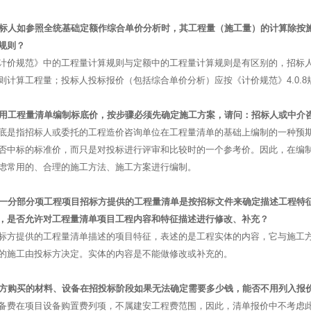
投标人如参照全统基础定额作综合单价分析时，其工程量（施工量）的计算除按
规则？
计价规范》中的工程量计算规则与定额中的工程量计算规则是有区别的，招标
则计算工程量；投标人投标报价（包括综合单价分析）应按《计价规范》4.0.8
采用工程量清单编制标底价，按步骤必须先确定施工方案，请问：招标人或中介
底是指招标人或委托的工程造价咨询单位在工程量清单的基础上编制的一种预
否中标的标准价，而只是对投标进行评审和比较时的一个参考价。因此，在编
虑常用的、合理的施工方法、施工方案进行编制。
同一分部分项工程项目招标方提供的工程量清单是按招标文件来确定描述工程特
，是否允许对工程量清单项目工程内容和特征描述进行修改、补充？
标方提供的工程量清单描述的项目特征，表述的是工程实体的内容，它与施工
的施工由投标方决定。实体的内容是不能做修改或补充的。
甲方购买的材料、设备在招投标阶段如果无法确定需要多少钱，能否不用列入报
备费在项目设备购置费列项，不属建安工程费范围，因此，清单报价中不考虑