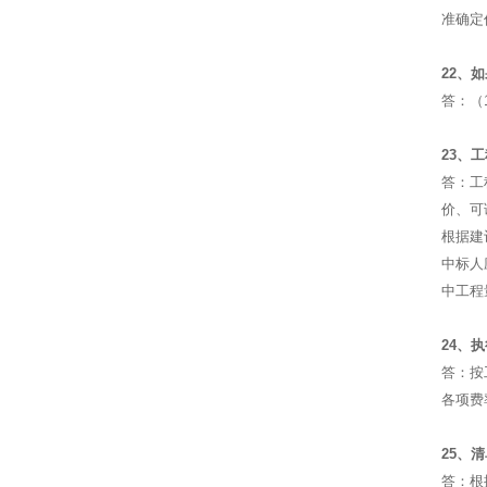
准确定
22、
答：（
23、
答：工
价、可
根据建
中标人
中工程
24、
答：按
各项费
25、
答：根