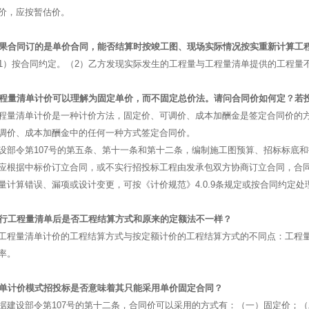
价，应按暂估价。
如果合同订的是单价合同，能否结算时按竣工图、现场实际情况按实重新计算工
1）按合同约定。（2）乙方发现实际发生的工程量与工程量清单提供的工程量
工程量清单计价可以理解为固定单价，而不固定总价法。请问合同价如何定？若
程量清单计价是一种计价方法，固定价、可调价、成本加酬金是签定合同价的
调价、成本加酬金中的任何一种方式签定合同价。
设部令第107号的第五条、第十一条和第十二条，编制施工图预算、招标标底
应根据中标价订立合同，或不实行招投标工程由发承包双方协商订立合同，合
量计算错误、漏项或设计变更，可按《计价规范》4.0.9条规定或按合同约定处
执行工程量清单后是否工程结算方式和原来的定额法不一样？
工程量清单计价的工程结算方式与按定额计价的工程结算方式的不同点：工程
率。
清单计价模式招投标是否意味着其只能采用单价固定合同？
据建设部令第107号的第十二条，合同价可以采用的方式有：（一）固定价；