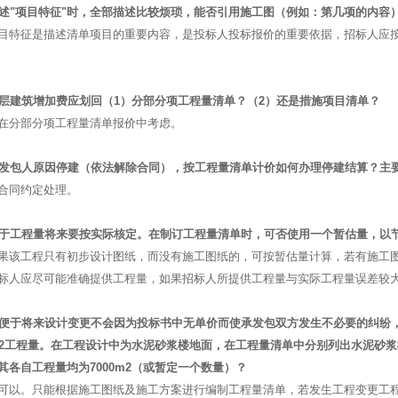
描述"项目特征"时，全部描述比较烦琐，能否引用施工图（例如：第几项的内容
目特征是描述清单项目的重要内容，是投标人投标报价的重要依据，招标人应
高层建筑增加费应划回（1）分部分项工程量清单？（2）还是措施项目清单？
在分部分项工程量清单报价中考虑。
因发包人原因停建（依法解除合同），按工程量清单计价如何办理停建结算？主
合同约定处理。
由于工程量将来要按实际核定。在制订工程量清单时，可否使用一个暂估量，以
果该工程只有初步设计图纸，而没有施工图纸的，可按暂估量计算，若有施工
标人应尽可能准确提供工程量，如果招标人所提供工程量与实际工程量误差较
为便于将来设计变更不会因为投标书中无单价而使承发包双方发生不必要的纠纷
0m2工程量。在工程设计中为水泥砂浆楼地面，在工程量清单中分别列出水泥砂
其各自工程量均为7000m2（或暂定一个数量）？
可以。只能根据施工图纸及施工方案进行编制工程量清单，若发生工程变更工