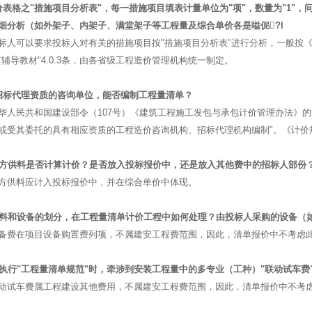
价表格之"措施项目分析表"，每一措施项目填表计量单位为"项"，数量为"1"
细分析（如外架子、内架子、满堂架子等工程量及综合单价各是嗌伲?l
标人可以要求投标人对有关的措施项目按"措施项目分析表"进行分析，一般按
贯辅导教材"4.0.3条，由各省级工程造价管理机构统一制定。
招标代理资质的咨询单位，能否编制工程量清单？
华人民共和国建设部令（107号）《建筑工程施工发包与承包计价管理办法》的
或受其委托的具有相应资质的工程造价咨询机构、招标代理机构编制"。《计价规范》
甲方供料是否计算计价？是否放入投标报价中，还是放入其他费中的招标人部份
方供料应计入投标报价中，并在综合单价中体现。
材料和设备的划分，在工程量清单计价工程中如何处理？由投标人采购的设备（
备费在项目设备购置费列项，不属建安工程费范围，因此，清单报价中不考虑
在执行"工程量清单规范"时，牵涉到安装工程量中的多专业（工种）"联动试车
动试车费属工程建设其他费用，不属建安工程费范围，因此，清单报价中不考