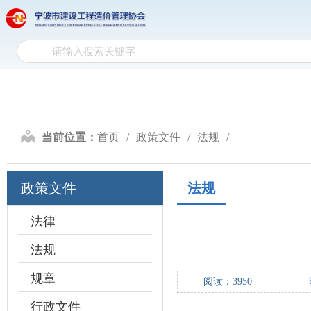
网
网站首页
天行手机版登录入
站
天
首
行
政
页
手
策
行
当前位置：
首页
政策文件
法规
机
文
业
计
版
件
自
价
造
政策文件
法规
登
律
研
价
会
法律
录
究
信
员
法规
入
息
天
规章
阅读：
3950
口
地
行政文件