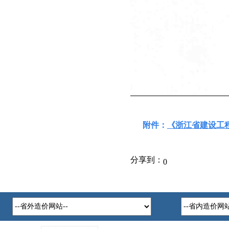
附件：
《浙江省建设工程
分享到：
0