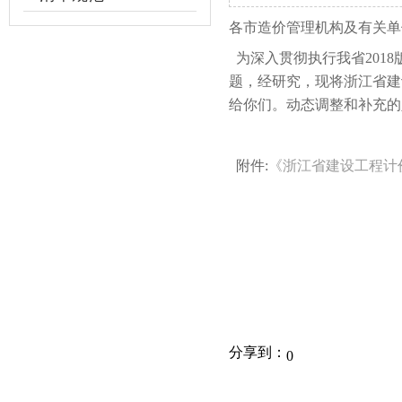
介
各市造价管理机构及有关单
为深入贯彻执行我省201
绍
题，经研究，现将浙江省建
给你们。动态调整和补充的
附件:
《浙江省建设工程计价
分享到：
0