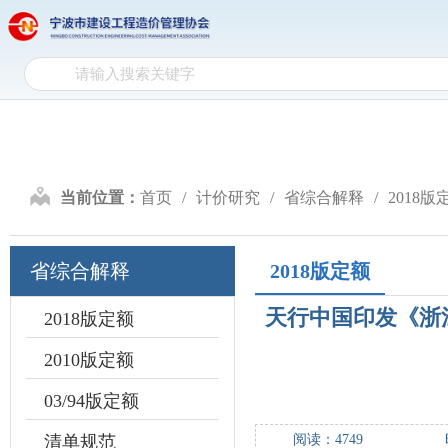
网
网站首页
天行手机版登录入
站
天
首
行
政
页
手
策
行
当前位置：
首页
计价研究
省综合解释
2018版
机
文
业
计
版
件
自
价
造
省综合解释
2018版定额
登
律
研
价
会
天行中国印发《浙江
2018版定额
录
究
信
员
2010版定额
入
息
天
03/94版定额
口
地
清单规范
阅读：
4749